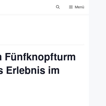
Menü
am Fünfknopfturm
s Erlebnis im