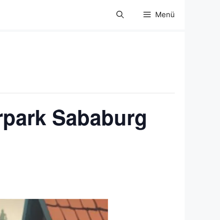
Menü
erpark Sababurg