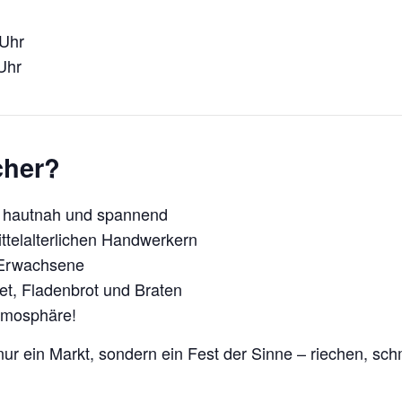
 Uhr
Uhr
cher?
 hautnah und spannend
ttelalterlichen Handwerkern
 Erwachsene
t, Fladenbrot und Braten
tmosphäre!
 nur ein Markt, sondern ein Fest der Sinne – riechen, s