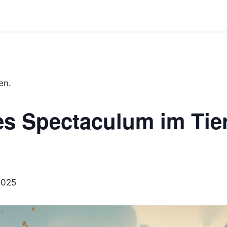
en.
ches Spectaculum im Ti
2025