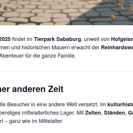
findet im
, unweit von
2025
Tierpark Sababurg
Hofgeis
umen und historischen Mauern erwacht der
Reinhardsw
 Abenteuer für die ganze Familie.
ner anderen Zeit
ie Besucher in eine andere Welt versetzt. Im
kulturhis
bendiges mittelalterliches Lager. Mit
,
,
Zelten
Ständen
G
t – ganz wie im Mittelalter.