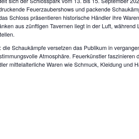
lt sich der Schlosspark vom 13. bis 15. September 2024 i
eindruckende Feuerzaubershows und packende Schaukämpf
 das Schloss präsentieren historische Händler ihre Waren
änken aus zünftigen Tavernen liegt in der Luft, während 
ellen.
en: die Schaukämpfe versetzen das Publikum in vergange
 stimmungsvolle Atmosphäre. Feuerkünstler faszinieren 
ler mittelalterliche Waren wie Schmuck, Kleidung und 