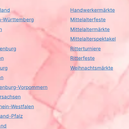
land
Handwerkermärkte
-Württemberg
Mittelalterfeste
n
Mittelaltermärkte
Mittelalterspektakel
enburg
Ritterturniere
en
Ritterfeste
urg
Weihnachtsmärkte
en
enburg-Vorpommern
rsachsen
hein-Westfalen
land-Pfalz
and