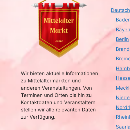
Deutsch
Baden
Bayer
Berlin
Brand
Brem
Hamb
Wir bieten aktuelle Informationen
Hess
zu Mittelaltermärkten und
anderen Veranstaltungen. Von
Meckl
Terminen und Orten bis hin zu
Niede
Kontaktdaten und Veranstaltern
Nordr
stellen wir alle relevanten Daten
zur Verfügung.
Rhein
Saarl