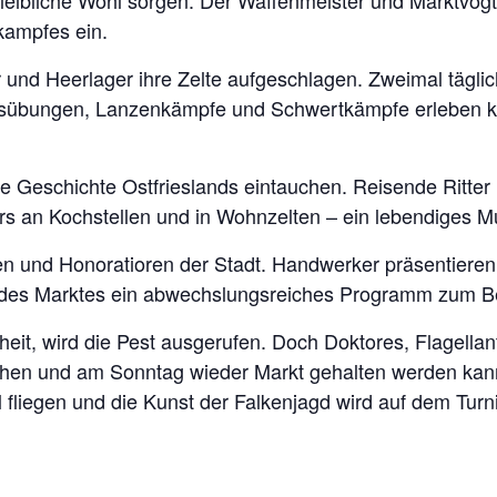
leibliche Wohl sorgen. Der Waffenmeister und Marktvogt
kampfes ein.
und Heerlager ihre Zelte aufgeschlagen. Zweimal täglic
itsübungen, Lanzenkämpfe und Schwertkämpfe erleben 
ie Geschichte Ostfrieslands eintauchen. Reisende Ritte
ers an Kochstellen und in Wohnzelten – ein lebendiges M
en und Honoratioren der Stadt. Handwerker präsentieren
r des Marktes ein abwechslungsreiches Programm zum B
t, wird die Pest ausgerufen. Doch Doktores, Flagellant
ehen und am Sonntag wieder Markt gehalten werden ka
liegen und die Kunst der Falkenjagd wird auf dem Turnier