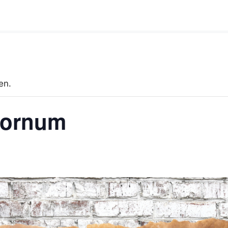
en.
 Dornum