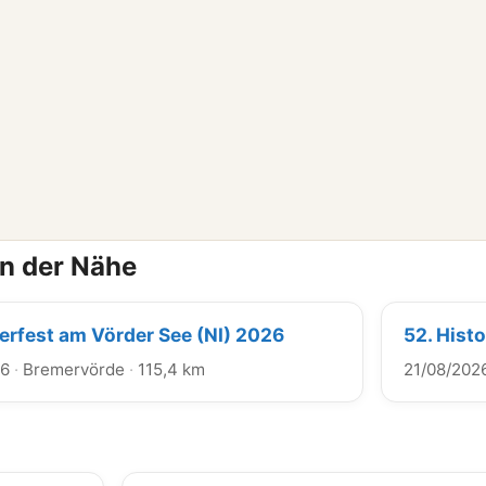
in der Nähe
terfest am Vörder See (NI) 2026
52. Hist
26
·
Bremervörde
·
115,4 km
21/08/202