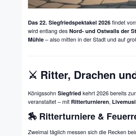
findet vo
Das 22. Siegfriedspektakel 2026
wird entlang des
Nord- und Ostwalls der S
– also mitten in der Stadt und auf gr
Mühle
⚔️ Ritter, Drachen un
Königssohn
kehrt 2026 bereits z
Siegfried
veranstaltet – mit
,
Ritterturnieren
Livemusi
🏇 Ritterturniere & Feuerr
Zweimal täglich messen sich die Recken be