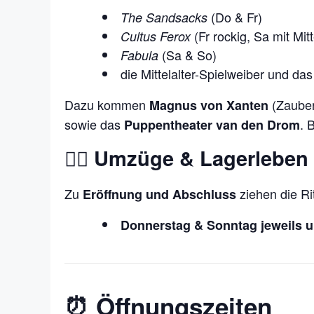
(Do & Fr)
The Sandsacks
(Fr rockig, Sa mit Mi
Cultus Ferox
(Sa & So)
Fabula
die Mittelalter-Spielweiber und da
Dazu kommen
(Zauber
Magnus von Xanten
sowie das
. 
Puppentheater van den Drom
🚶‍♂️ Umzüge & Lagerleben
Zu
ziehen die Ri
Eröffnung und Abschluss
Donnerstag & Sonntag jeweils 
⏰ Öffnungszeiten