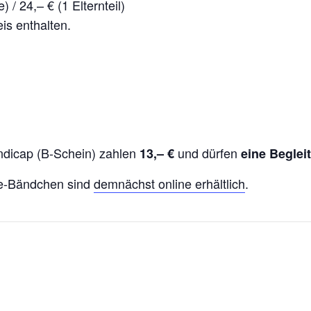
) / 24,– € (1 Elternteil)
is enthalten.
ndicap (B-Schein) zahlen
und dürfen
13,– €
eine Beglei
ge-Bändchen sind
demnächst online erhältlich
.