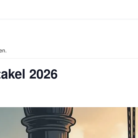
en.
takel 2026