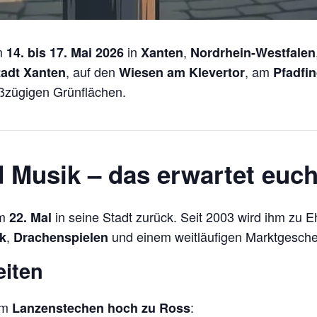
m
in
,
14. bis 17. Mai 2026
Xanten
Nordrhein-Westfalen
, auf den
, am
tadt Xanten
Wiesen am Klevertor
Pfadfi
oßzügigen Grünflächen.
d Musik – das erwartet euc
um
in seine Stadt zurück. Seit 2003 wird ihm zu E
22. Mal
,
und einem weitläufigen Marktgesch
k
Drachenspielen
eiten
im
:
Lanzenstechen hoch zu Ross