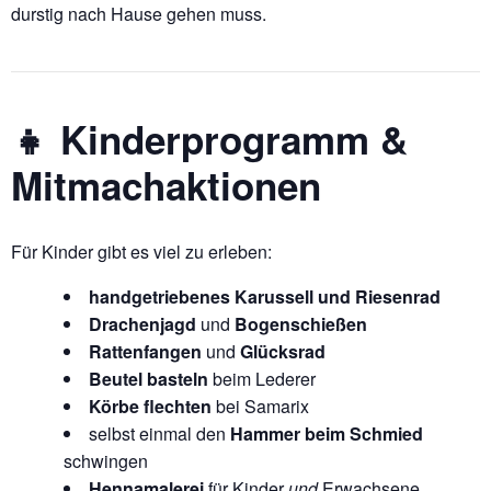
durstig nach Hause gehen muss.
👧 Kinderprogramm &
Mitmachaktionen
Für Kinder gibt es viel zu erleben:
handgetriebenes Karussell und Riesenrad
Drachenjagd
und
Bogenschießen
Rattenfangen
und
Glücksrad
Beutel basteln
beim Lederer
Körbe flechten
bei Samarix
selbst einmal den
Hammer beim Schmied
schwingen
Hennamalerei
für Kinder
und
Erwachsene