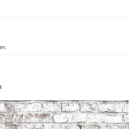
en.
4