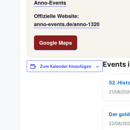
Anno-Events
Offizielle Website:
anno-events.de/anno-1320
Google Maps
Events 
Zum Kalender hinzufügen
52. Hist
21/08/202
Der gold
22/08/20