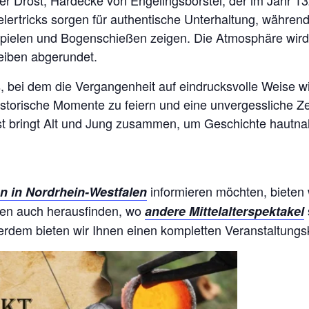
ener Drost, Hardecke von Engelingsborstel, der im Jahr 
lertricks sorgen für authentische Unterhaltung, während
rspielen und Bogenschießen zeigen. Die Atmosphäre wird 
eiben abgerundet.
, bei dem die Vergangenheit auf eindrucksvolle Weise wi
storische Momente zu feiern und eine unvergessliche Ze
t bringt Alt und Jung zusammen, um Geschichte hautnah
informieren möchten, bieten 
n in Nordrhein-Westfalen
nen auch herausfinden, wo
andere Mittelalterspektakel
erdem bieten wir Ihnen einen kompletten Veranstaltungs