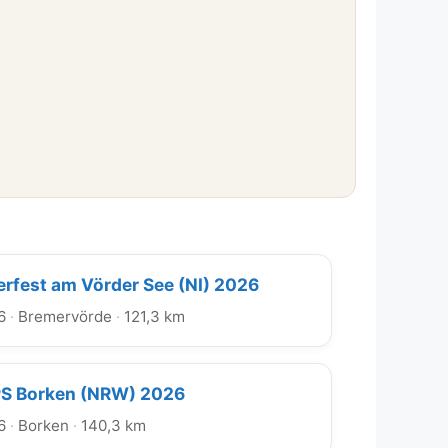
terfest am Vörder See (NI) 2026
6
·
Bremervörde
·
121,3 km
PS Borken (NRW) 2026
6
·
Borken
·
140,3 km