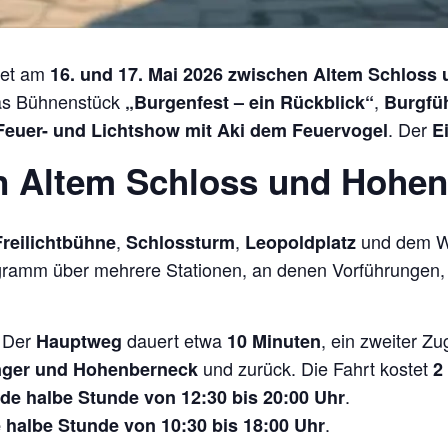
det am
16. und 17. Mai 2026
zwischen Altem Schloss 
das Bühnenstück
,
„Burgenfest – ein Rückblick“
Burgfü
. Der
Feuer- und Lichtshow mit Aki dem Feuervogel
Ei
n Altem Schloss und Hohe
,
,
und dem W
Freilichtbühne
Schlossturm
Leopoldplatz
rogramm über mehrere Stationen, an denen Vorführungen
. Der
dauert etwa
, ein zweiter Z
Hauptweg
10 Minuten
und zurück. Die Fahrt kostet
ger und Hohenberneck
2
.
ede halbe Stunde von 12:30 bis 20:00 Uhr
.
e halbe Stunde von 10:30 bis 18:00 Uhr