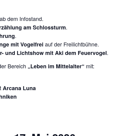
ab dem Infostand.
.
rzählung am Schlossturm
.
hrung
auf der Freilichtbühne.
änge mit Vogelfrei
.
r- und Lichtshow mit Aki dem Feuervogel
er Bereich
mit:
„Leben im Mittelalter“
t
Arcana Luna
chniken