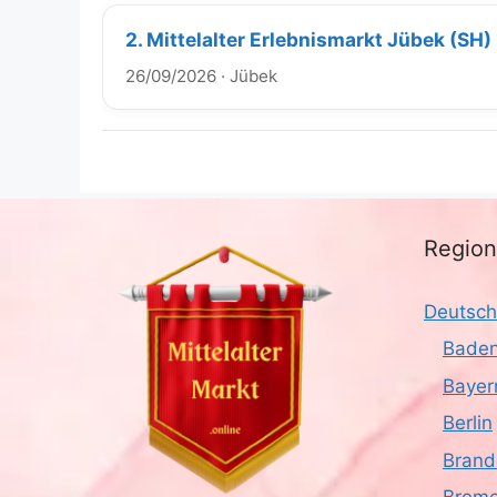
2. Mittelalter Erlebnismarkt Jübek (SH
26/09/2026
·
Jübek
Regio
Deutsch
Baden
Bayer
Berlin
Brand