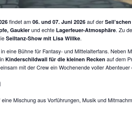
findet am
auf der
026
06. und 07. Juni 2026
Sell’schen
und echte
. Zu d
fe, Gaukler
Lagerfeuer-Atmosphäre
die
.
Seiltanz-Show mit Lisa Willke
in eine Bühne für Fantasy- und Mittelalterfans. Neben
in
auf dem Pr
Kinderschildwall für die kleinen Recken
insam mit der Crew ein Wochenende voller Abenteuer 
n
 eine Mischung aus Vorführungen, Musik und Mitmachm