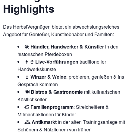
Highlights
Das HerbstVergnügen bietet ein abwechslungsreiches
Angebot für Genießer, Kunstliebhaber und Familien:
🛠️
Händler, Handwerker & Künstler
in den
historischen Pferdeboxen
👩‍🎨
Live-Vorführungen
traditioneller
Handwerkskünste
🍷
Winzer & Weine
: probieren, genießen & ins
Gespräch kommen
🍽️
Bistros & Gastronomie
mit kulinarischen
Köstlichkeiten
🧸
Familienprogramm
: Streicheltiere &
Mitmachaktionen für Kinder
🕰️
Antikmarkt
in der alten Trainingsanlage mit
Schönem & Nützlichem von früher