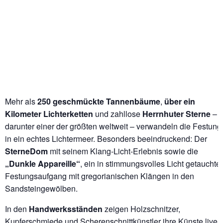
Mehr als
250 geschmückte Tannenbäume
,
über ein
Kilometer Lichterketten
und zahllose
Herrnhuter Sterne
–
darunter einer der größten weltweit – verwandeln die Festung
in ein echtes Lichtermeer. Besonders beeindruckend: Der
SterneDom
mit seinem Klang-Licht-Erlebnis sowie die
„Dunkle Appareille“
, ein in stimmungsvolles Licht getauchter
Festungsaufgang mit gregorianischen Klängen in den
Sandsteingewölben.
In den
Handwerksständen
zeigen Holzschnitzer,
Kupferschmiede und Scherenschnittkünstler ihre Künste live