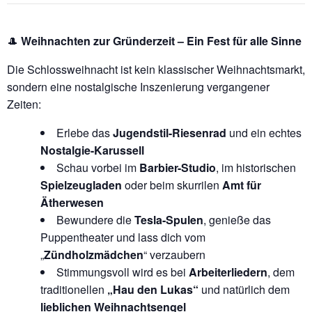
🎩
Weihnachten zur Gründerzeit – Ein Fest für alle Sinne
Die Schlossweihnacht ist kein klassischer Weihnachtsmarkt,
sondern eine nostalgische Inszenierung vergangener
Zeiten:
Erlebe das
Jugendstil-Riesenrad
und ein echtes
Nostalgie-Karussell
Schau vorbei im
Barbier-Studio
, im historischen
Spielzeugladen
oder beim skurrilen
Amt für
Ätherwesen
Bewundere die
Tesla-Spulen
, genieße das
Puppentheater und lass dich vom
„
Zündholzmädchen
“ verzaubern
Stimmungsvoll wird es bei
Arbeiterliedern
, dem
traditionellen
„Hau den Lukas“
und natürlich dem
lieblichen Weihnachtsengel