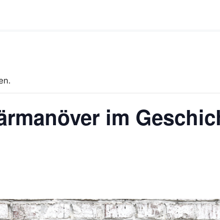
en.
itärmanöver im Geschi