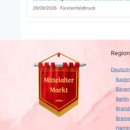
28/08/2026
·
Fürstenfeldbruck
Regio
Deutsch
Baden
Bayer
Berlin
Brand
Brem
Hamb