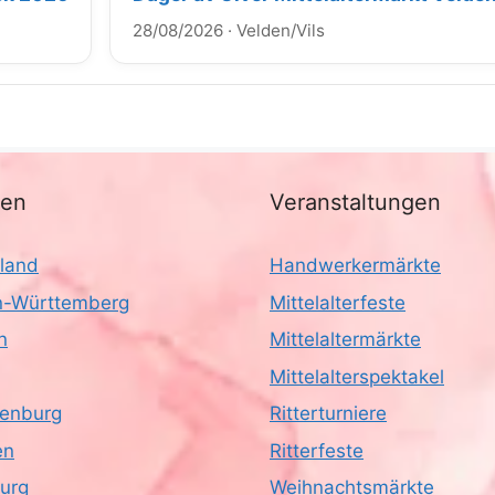
28/08/2026
·
Velden/Vils
nen
Veranstaltungen
land
Handwerkermärkte
-Württemberg
Mittelalterfeste
n
Mittelaltermärkte
Mittelalterspektakel
enburg
Ritterturniere
en
Ritterfeste
urg
Weihnachtsmärkte