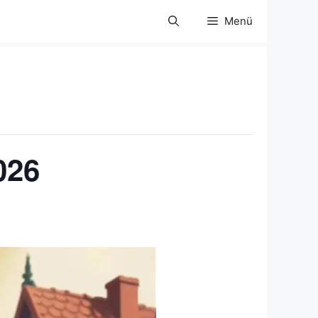
Menü
026