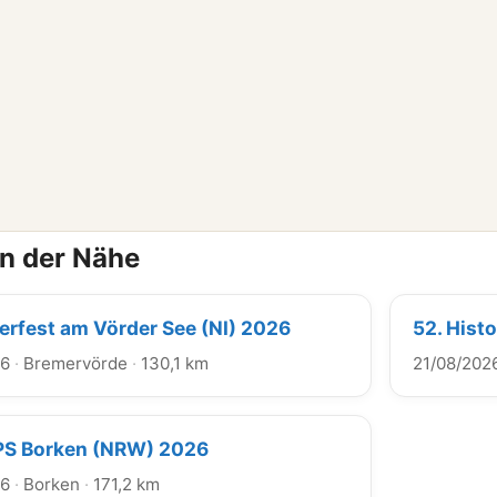
in der Nähe
terfest am Vörder See (NI) 2026
52. Hist
26
·
Bremervörde
·
130,1 km
21/08/202
PS Borken (NRW) 2026
26
·
Borken
·
171,2 km