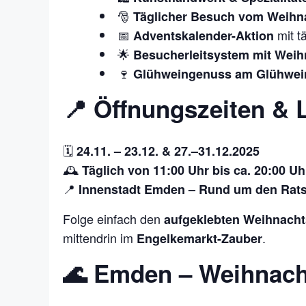
🎅
Täglicher Besuch vom Weih
📅
mit tä
Adventskalender-Aktion
🌟
Besucherleitsystem mit Weih
🍷
Glühweingenuss am Glühwein
📍 Öffnungszeiten & 
🗓️
24.11. – 23.12. & 27.–31.12.2025
🕰️
Täglich von 11:00 Uhr bis ca. 20:00 Uh
📍
Innenstadt Emden – Rund um den Ratsd
Folge einfach den
aufgeklebten Weihnacht
mittendrin im
.
Engelkemarkt-Zauber
🌊 Emden – Weihnacht