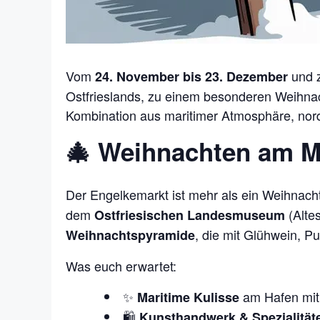
Vom
und 
24. November bis 23. Dezember
Ostfrieslands, zu einem besonderen Weihnac
Kombination aus maritimer Atmosphäre, nor
🎄 Weihnachten am Me
Der Engelkemarkt ist mehr als ein Weihnacht
dem
(Alte
Ostfriesischen Landesmuseum
, die mit Glühwein, P
Weihnachtspyramide
Was euch erwartet:
✨
am Hafen mit 
Maritime Kulisse
🛍️
Kunsthandwerk & Spezialität