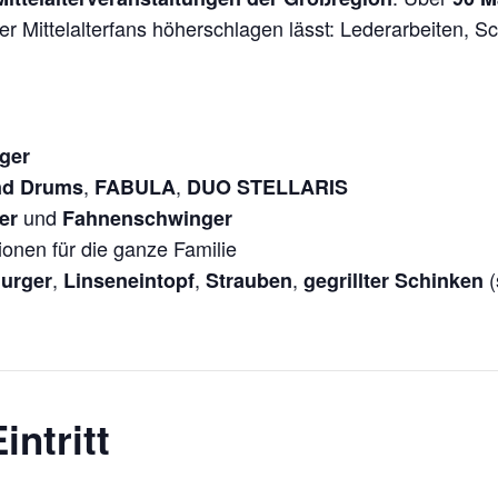
er Mittelalterfans höherschlagen lässt: Lederarbeiten, 
ager
,
,
nd Drums
FABULA
DUO STELLARIS
und
er
Fahnenschwinger
onen für die ganze Familie
,
,
,
(
Burger
Linseneintopf
Strauben
gegrillter Schinken
ntritt