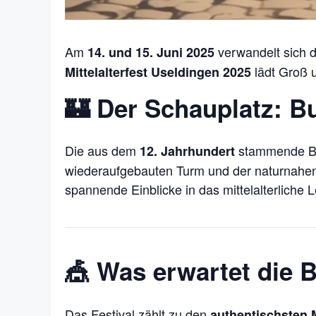
Am
verwandelt sich 
14. und 15. Juni 2025
lädt Groß u
Mittelalterfest Useldingen 2025
🏰 Der Schauplatz: B
Die aus dem
stammende Bur
12. Jahrhundert
wiederaufgebauten Turm und der naturnahen U
spannende Einblicke in das mittelalterliche 
🎪 Was erwartet die 
Das Festival zählt zu den
authentischsten 