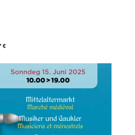
7 €
s