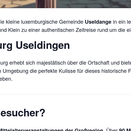
die kleine luxemburgische Gemeinde
in ein l
Useldange
nd Klein zu einer authentischen Zeitreise rund um die e
urg Useldingen
g erhebt sich majestätisch über die Ortschaft und biet
mgebung die perfekte Kulisse für dieses historische Fes
Leben.
Besucher?
. Über
Mittelalterveranstaltungen der Großregion
90 M