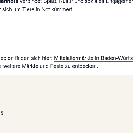
verbindet Spaß, Kultur und soziales Engageme
denhofs
er sich um Tiere in Not kümmert.
gion finden sich hier:
Mittelaltermärkte in Baden-Würt
e weitere Märkte und Feste zu entdecken.
25