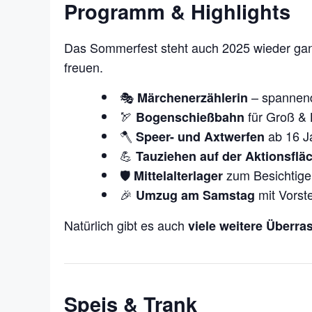
Programm & Highlights
Das Sommerfest steht auch 2025 wieder ga
freuen.
🎭
– spannend
Märchenerzählerin
🏹
für Groß & 
Bogenschießbahn
🪓
ab 16 J
Speer- und Axtwerfen
💪
Tauziehen auf der Aktionsflä
🛡️
zum Besichtige
Mittelalterlager
🎉
mit Vorste
Umzug am Samstag
Natürlich gibt es auch
viele weitere Überr
Speis & Trank