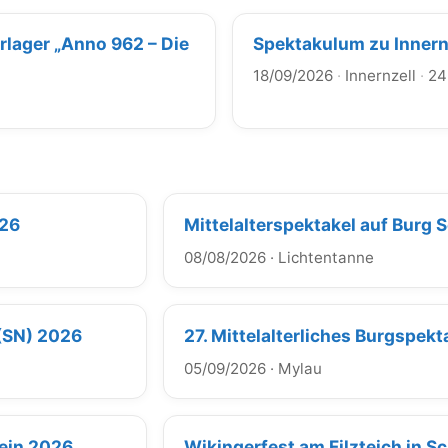
erlager „Anno 962 – Die
Spektakulum zu Innern
18/09/2026
·
Innernzell
·
24
026
Mittelalterspektakel auf Burg 
08/08/2026
·
Lichtentanne
 (SN) 2026
27. Mittelalterliches Burgspek
05/09/2026
·
Mylau
tein 2026
Wikingerfest am Filzteich in 