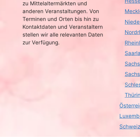
Hess
zu Mittelaltermärkten und
anderen Veranstaltungen. Von
Meckl
Terminen und Orten bis hin zu
Niede
Kontaktdaten und Veranstaltern
Nordr
stellen wir alle relevanten Daten
zur Verfügung.
Rhein
Saarl
Sach
Sachs
Schle
Thüri
Österre
Luxemb
Schwei