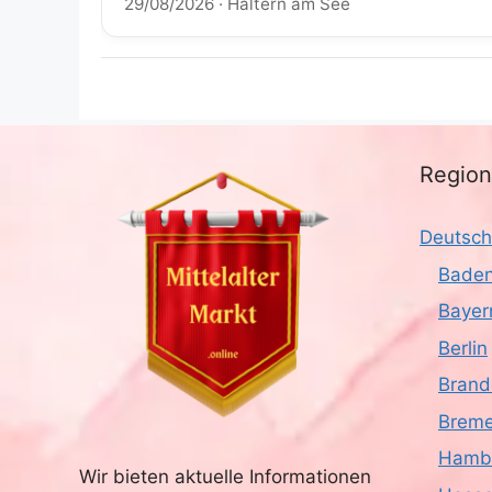
29/08/2026
·
Haltern am See
Regio
Deutsch
Baden
Bayer
Berlin
Brand
Brem
Hamb
Wir bieten aktuelle Informationen