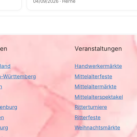
04/09/2026
·
Herne
nen
Veranstaltungen
land
Handwerkermärkte
-Württemberg
Mittelalterfeste
n
Mittelaltermärkte
Mittelalterspektakel
enburg
Ritterturniere
en
Ritterfeste
urg
Weihnachtsmärkte