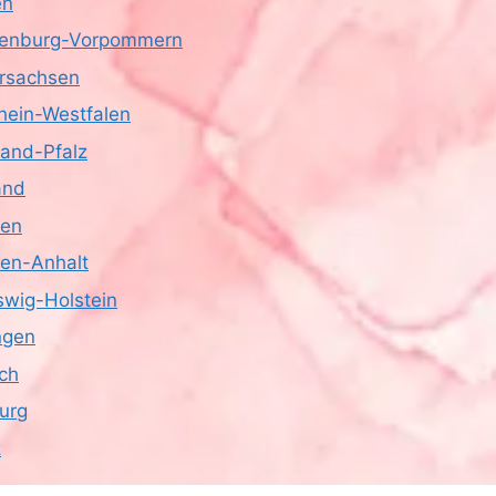
en
enburg-Vorpommern
rsachsen
hein-Westfalen
land-Pfalz
and
sen
en-Anhalt
swig-Holstein
ngen
ich
urg
z