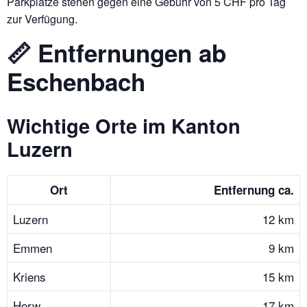
Parkplätze stehen gegen eine Gebühr von 5 CHF pro Tag
zur Verfügung.
📏 Entfernungen ab
Eschenbach
Wichtige Orte im Kanton
Luzern
Ort
Entfernung ca.
Luzern
12 km
Emmen
9 km
Kriens
15 km
Horw
17 km