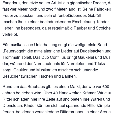
Fangdorn, der letzte seiner Art, ist ein gigantischer Drache, de
fast vier Meter hoch und zwölf Meter lang ist. Seine Fähigkeit,
Feuer zu spucken, und sein ohrenbetäubendes Gebrüll
machen ihn zu einer beeindruckenden Erscheinung. Kinder
lieben ihn besonders, da er regelmäßig Räuber und Strolche
vertreibt.
Für musikalische Unterhaltung sorgt die weitgereiste Band
„Feuervögel“, die mittelalterliche Lieder auf Dudelsäcken und
Trommeln spielt. Das Duo Confilius bringt Gaukelei und Musi
dar, während der Narr Lautnhals für Narreteien und Tricks
sorgt. Gaukler und Musikanten mischen sich unter die
Besucher zwischen Tischen und Bänken.
Rund um das Brauhaus gibt es einen Markt, der wie vor 600
Jahren betrieben wird. Über 40 Handwerker, Krämer, Wirte un
Ritter schlagen hier ihre Zelte auf und bieten ihre Waren und
Dienste an. Kinder können sich auf spannende Ritterkämpfe
freuen, bei denen verschiedene Rittergruppen in einer Arena