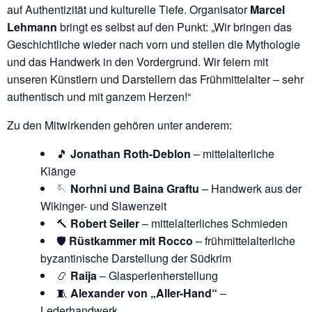
auf Authentizität und kulturelle Tiefe. Organisator
Marcel
Lehmann
bringt es selbst auf den Punkt: „Wir bringen das
Geschichtliche wieder nach vorn und stellen die Mythologie
und das Handwerk in den Vordergrund. Wir feiern mit
unseren Künstlern und Darstellern das Frühmittelalter – sehr
authentisch und mit ganzem Herzen!“
Zu den Mitwirkenden gehören unter anderem:
🎵
Jonathan Roth-Deblon
– mittelalterliche
Klänge
🪡
Norhni und Baina Graftu
– Handwerk aus der
Wikinger- und Slawenzeit
🔨
Robert Seiler
– mittelalterliches Schmieden
🛡️
Rüstkammer mit Rocco
– frühmittelalterliche
byzantinische Darstellung der Südkrim
📿
Raija
– Glasperlenherstellung
🧵
Alexander von „Aller-Hand“
–
Lederhandwerk