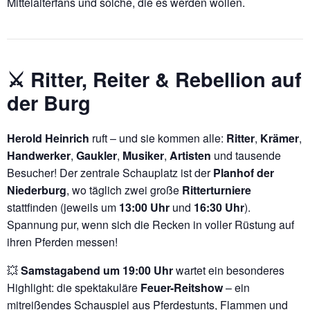
Mittelalterfans und solche, die es werden wollen.
⚔️ Ritter, Reiter & Rebellion auf
der Burg
Herold Heinrich
ruft – und sie kommen alle:
Ritter
,
Krämer
,
Handwerker
,
Gaukler
,
Musiker
,
Artisten
und tausende
Besucher! Der zentrale Schauplatz ist der
Planhof der
Niederburg
, wo täglich zwei große
Ritterturniere
stattfinden (jeweils um
13:00 Uhr
und
16:30 Uhr
).
Spannung pur, wenn sich die Recken in voller Rüstung auf
ihren Pferden messen!
💥
Samstagabend um 19:00 Uhr
wartet ein besonderes
Highlight: die spektakuläre
Feuer-Reitshow
– ein
mitreißendes Schauspiel aus Pferdestunts, Flammen und