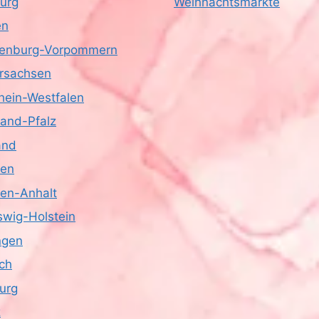
urg
Weihnachtsmärkte
en
enburg-Vorpommern
rsachsen
hein-Westfalen
land-Pfalz
and
sen
en-Anhalt
swig-Holstein
ngen
ich
urg
z