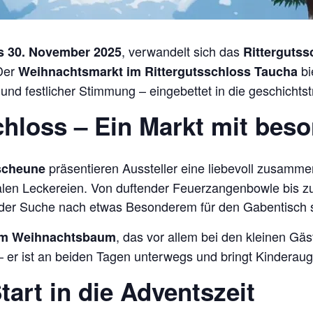
, verwandelt sich das
s 30. November 2025
Ritterguts
 Der
bi
Weihnachtsmarkt im Rittergutsschloss Taucha
nd festlicher Stimmung – eingebettet in die geschichts
hloss – Ein Markt mit beso
präsentieren Aussteller eine liebevoll zusamm
scheune
len Leckereien. Von duftender Feuerzangenbowle bis
uf der Suche nach etwas Besonderem für den Gabentisch 
, das vor allem bei den kleinen Gäs
am Weihnachtsbaum
– er ist an beiden Tagen unterwegs und bringt Kinderau
art in die Adventszeit