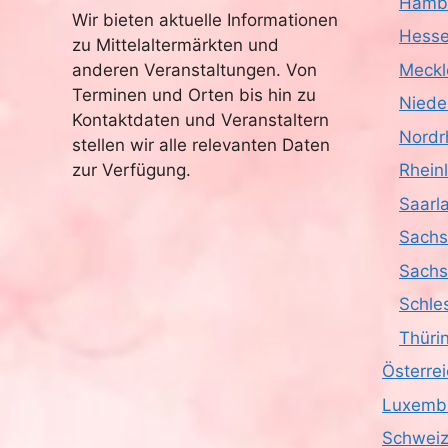
Hamb
Wir bieten aktuelle Informationen
Hess
zu Mittelaltermärkten und
anderen Veranstaltungen. Von
Meckl
Terminen und Orten bis hin zu
Niede
Kontaktdaten und Veranstaltern
Nordr
stellen wir alle relevanten Daten
zur Verfügung.
Rhein
Saarl
Sach
Sachs
Schle
Thüri
Österre
Luxemb
Schwei