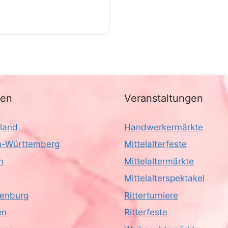
nen
Veranstaltungen
land
Handwerkermärkte
-Württemberg
Mittelalterfeste
n
Mittelaltermärkte
Mittelalterspektakel
enburg
Ritterturniere
en
Ritterfeste