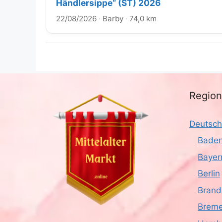
Händlersippe“ (ST) 2026
22/08/2026
·
Barby
·
74,0 km
Regio
Deutsch
Baden
Bayer
Berlin
Brand
Brem