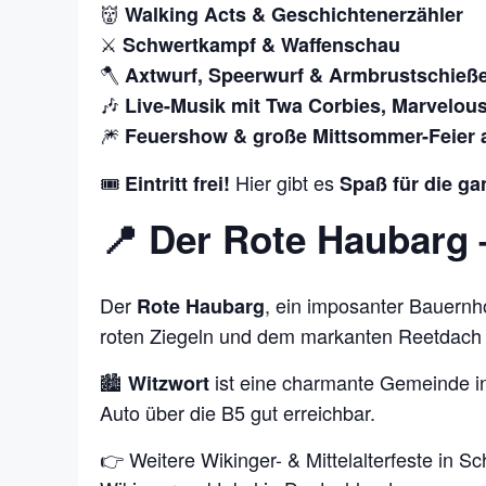
👹
Walking Acts & Geschichtenerzähler
⚔️
Schwertkampf & Waffenschau
🪓
Axtwurf, Speerwurf & Armbrustschieß
🎶
Live-Musik mit Twa Corbies, Marvelou
🎆
Feuershow & große Mittsommer-Feier
🎟️
Hier gibt es
Eintritt frei!
Spaß für die ga
📍 Der Rote Haubarg –
Der
, ein imposanter Bauernho
Rote Haubarg
roten Ziegeln und dem markanten Reetdach i
🏙️
ist eine charmante Gemeinde in
Witzwort
Auto über die B5 gut erreichbar.
👉 Weitere Wikinger- & Mittelalterfeste in Sch