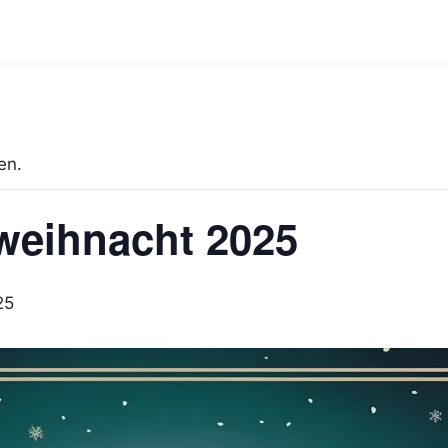
en.
weihnacht 2025
25