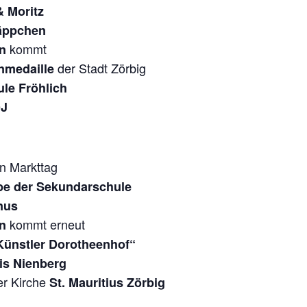
& Moritz
käppchen
kommt
n
der Stadt Zörbig
nmedaille
le Fröhlich
DJ
n Markttag
pe der Sekundarschule
nus
kommt erneut
n
Künstler Dorotheenhof“
is Nienberg
er Kirche
St. Mauritius Zörbig