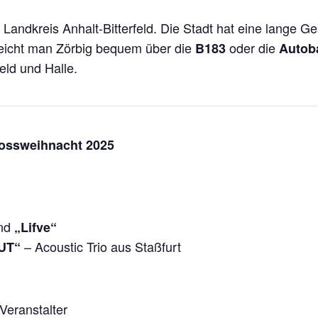
 Landkreis Anhalt-Bitterfeld. Die Stadt hat eine lange G
reicht man Zörbig bequem über die
oder die
B183
Autob
eld und Halle.
ossweihnacht 2025
and
„Lifve“
– Acoustic Trio aus Staßfurt
UT“
Veranstalter