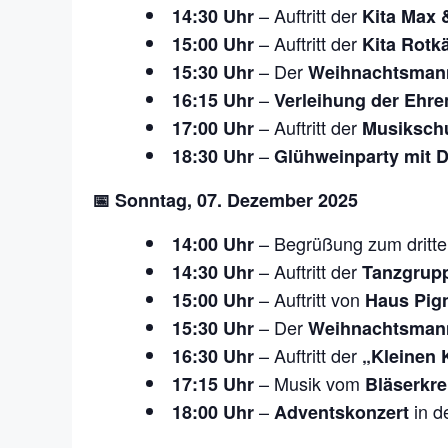
– Auftritt der
14:30 Uhr
Kita Max 
– Auftritt der
15:00 Uhr
Kita Rot
– Der
15:30 Uhr
Weihnachtsman
–
16:15 Uhr
Verleihung der Ehre
– Auftritt der
17:00 Uhr
Musikschu
–
18:30 Uhr
Glühweinparty mit 
📅 Sonntag, 07. Dezember 2025
– Begrüßung zum dritte
14:00 Uhr
– Auftritt der
14:30 Uhr
Tanzgrup
– Auftritt von
15:00 Uhr
Haus Pig
– Der
15:30 Uhr
Weihnachtsman
– Auftritt der
16:30 Uhr
„Kleinen 
– Musik vom
17:15 Uhr
Bläserkre
–
in d
18:00 Uhr
Adventskonzert