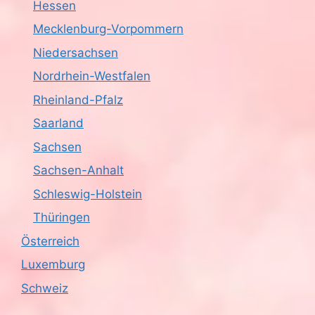
Hessen
t
Mecklenburg-Vorpommern
i
Niedersachsen
o
Nordrhein-Westfalen
n
Rheinland-Pfalz
Saarland
Sachsen
Sachsen-Anhalt
Schleswig-Holstein
Thüringen
Österreich
Luxemburg
Schweiz