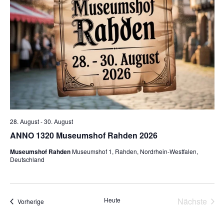
n
a
t
.
l
u
n
t
g
u
A
n
n
g
s
28. August
-
30. August
i
e
ANNO 1320 Museumshof Rahden 2026
c
Museumshof Rahden
Museumshof 1, Rahden, Nordrhein-Westfalen,
n
Deutschland
h
S
t
u
e
Heute
Nächste
Veranstaltungen
Vorherige
Veransta
n
c