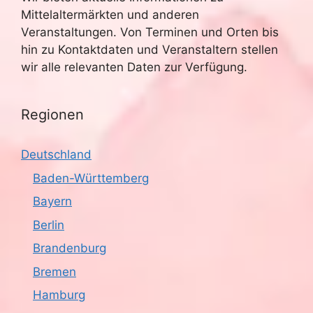
h
Mittelaltermärkten und anderen
t
Veranstaltungen. Von Terminen und Orten bis
hin zu Kontaktdaten und Veranstaltern stellen
e
wir alle relevanten Daten zur Verfügung.
n
Regionen
,
N
Deutschland
a
Baden-Württemberg
Bayern
v
Berlin
i
Brandenburg
g
Bremen
a
Hamburg