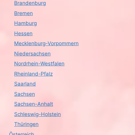
Brandenburg
c
Bremen
h
Hamburg
Hessen
t
Mecklenburg-Vorpommern
e
Niedersachsen
n
Nordrhein-Westfalen
,
Rheinland-Pfalz
Saarland
N
Sachsen
a
Sachsen-Anhalt
v
Schleswig-Holstein
i
Thüringen
Österreich