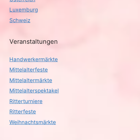
g
Luxemburg
a
Schweiz
t
i
Veranstaltungen
o
Handwerkermärkte
n
Mittelalterfeste
Mittelaltermärkte
Mittelalterspektakel
Ritterturniere
Ritterfeste
Weihnachtsmärkte