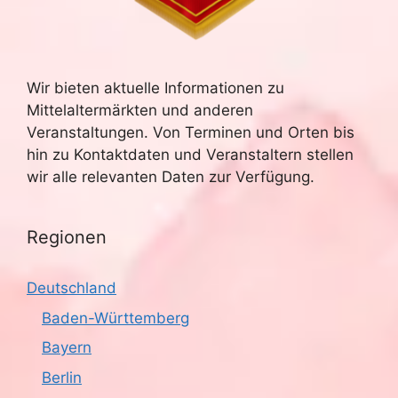
u
e
n
c
-
Wir bieten aktuelle Informationen zu
h
Mittelaltermärkten und anderen
N
e
Veranstaltungen. Von Terminen und Orten bis
a
hin zu Kontaktdaten und Veranstaltern stellen
u
v
wir alle relevanten Daten zur Verfügung.
n
i
g
Regionen
d
a
A
Deutschland
t
n
Baden-Württemberg
i
Bayern
s
o
Berlin
n
i