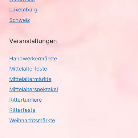
g
Luxemburg
a
Schweiz
t
i
Veranstaltungen
o
Handwerkermärkte
n
Mittelalterfeste
Mittelaltermärkte
Mittelalterspektakel
Ritterturniere
Ritterfeste
Weihnachtsmärkte