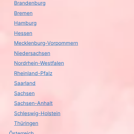
Brandenburg
c
Bremen
h
Hamburg
Hessen
t
Mecklenburg-Vorpommern
e
Niedersachsen
n
Nordrhein-Westfalen
,
Rheinland-Pfalz
Saarland
N
Sachsen
a
Sachsen-Anhalt
v
Schleswig-Holstein
i
Thüringen
Österreich