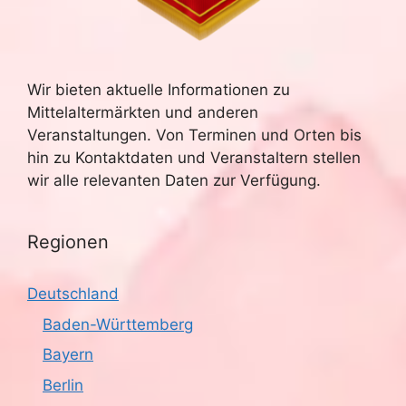
u
e
n
c
-
Wir bieten aktuelle Informationen zu
h
Mittelaltermärkten und anderen
N
e
Veranstaltungen. Von Terminen und Orten bis
a
hin zu Kontaktdaten und Veranstaltern stellen
u
v
wir alle relevanten Daten zur Verfügung.
n
i
g
Regionen
d
a
A
Deutschland
t
n
Baden-Württemberg
i
Bayern
s
o
Berlin
n
i