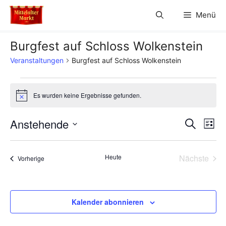
Zum
Menü
Inhalt
springen
Burgfest auf Schloss Wolkenstein
Veranstaltungen
Burgfest auf Schloss Wolkenstein
Veranstaltungen
Es wurden keine Ergebnisse gefunden.
H
i
n
V
Anstehende
V
S
w
L
e
u
D
e
i
i
e
c
s
s
a
h
r
Heute
Nächste
Veranstaltungen
t
Vorherige
t
r
e
Veransta
e
a
u
a
m
n
w
Kalender abonnieren
n
s
ä