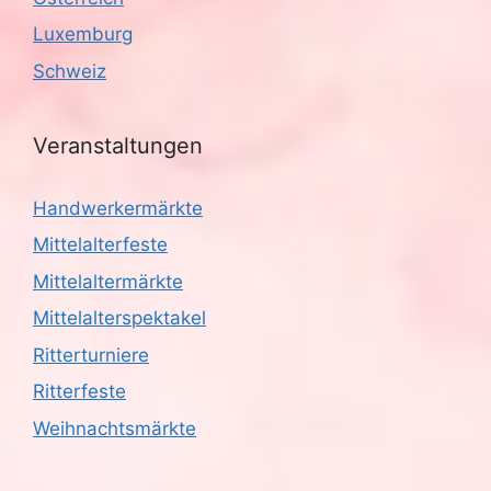
g
Luxemburg
a
Schweiz
t
i
Veranstaltungen
o
Handwerkermärkte
n
Mittelalterfeste
Mittelaltermärkte
Mittelalterspektakel
Ritterturniere
Ritterfeste
Weihnachtsmärkte