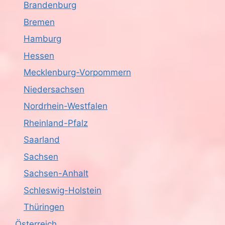
Brandenburg
c
Bremen
h
Hamburg
Hessen
t
Mecklenburg-Vorpommern
e
Niedersachsen
n
Nordrhein-Westfalen
,
Rheinland-Pfalz
Saarland
N
Sachsen
a
Sachsen-Anhalt
v
Schleswig-Holstein
i
Thüringen
Österreich