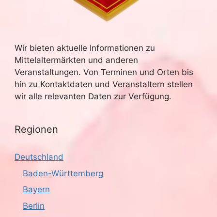
u
e
n
c
-
Wir bieten aktuelle Informationen zu
h
Mittelaltermärkten und anderen
N
e
Veranstaltungen. Von Terminen und Orten bis
a
hin zu Kontaktdaten und Veranstaltern stellen
u
v
wir alle relevanten Daten zur Verfügung.
n
i
g
Regionen
d
a
A
Deutschland
t
n
Baden-Württemberg
i
Bayern
s
o
Berlin
n
i