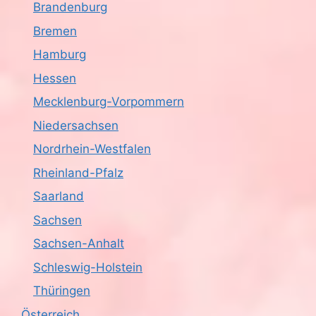
Brandenburg
c
Bremen
h
Hamburg
Hessen
t
Mecklenburg-Vorpommern
e
Niedersachsen
n
Nordrhein-Westfalen
,
Rheinland-Pfalz
Saarland
N
Sachsen
a
Sachsen-Anhalt
v
Schleswig-Holstein
i
Thüringen
Österreich