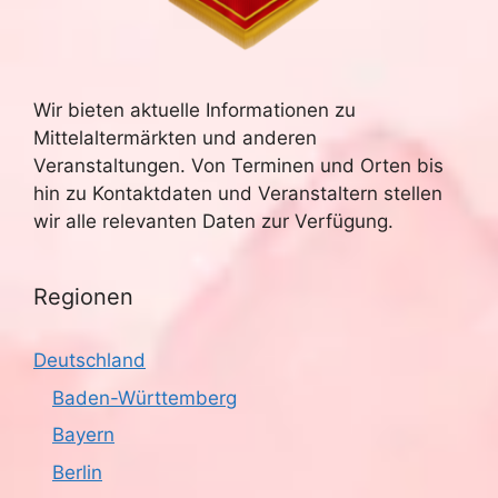
u
e
n
c
-
Wir bieten aktuelle Informationen zu
h
Mittelaltermärkten und anderen
N
e
Veranstaltungen. Von Terminen und Orten bis
a
hin zu Kontaktdaten und Veranstaltern stellen
u
v
wir alle relevanten Daten zur Verfügung.
n
i
g
Regionen
d
a
A
Deutschland
t
n
Baden-Württemberg
i
Bayern
s
o
Berlin
n
i