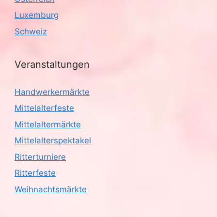
g
Luxemburg
a
Schweiz
t
i
Veranstaltungen
o
Handwerkermärkte
n
Mittelalterfeste
Mittelaltermärkte
Mittelalterspektakel
Ritterturniere
Ritterfeste
Weihnachtsmärkte