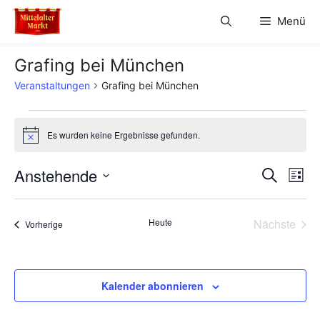
Zum
Menü
Inhalt
springen
Grafing bei München
Veranstaltungen
Grafing bei München
Veranstaltungen
Es wurden keine Ergebnisse gefunden.
H
i
n
V
Anstehende
V
S
w
L
e
u
D
e
i
i
e
c
s
s
a
h
r
Heute
Nächste
Veranstaltungen
t
Vorherige
t
r
e
Veransta
e
a
u
a
m
n
w
Kalender abonnieren
n
s
ä