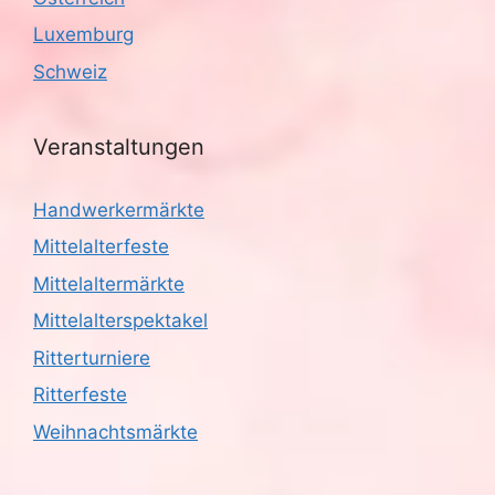
g
Luxemburg
a
Schweiz
t
i
Veranstaltungen
o
Handwerkermärkte
n
Mittelalterfeste
Mittelaltermärkte
Mittelalterspektakel
Ritterturniere
Ritterfeste
Weihnachtsmärkte