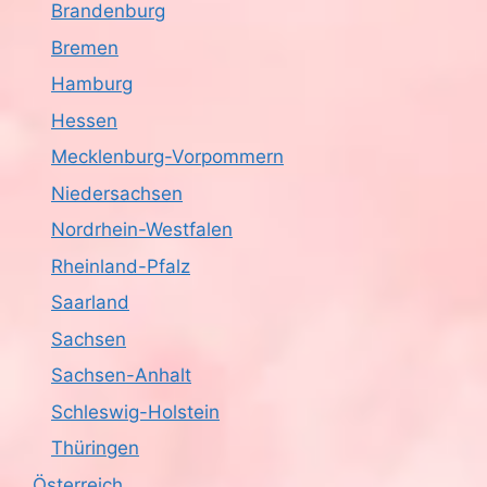
Brandenburg
c
Bremen
h
Hamburg
Hessen
t
Mecklenburg-Vorpommern
e
Niedersachsen
n
Nordrhein-Westfalen
,
Rheinland-Pfalz
Saarland
N
Sachsen
a
Sachsen-Anhalt
v
Schleswig-Holstein
i
Thüringen
Österreich