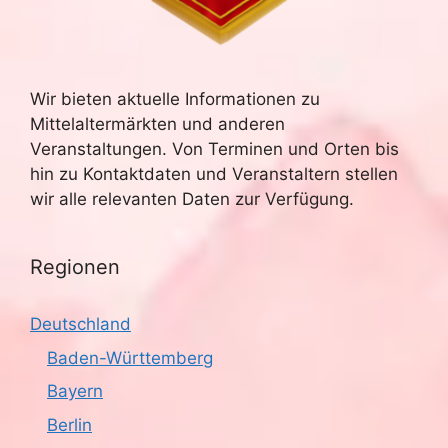
u
e
n
c
-
Wir bieten aktuelle Informationen zu
h
Mittelaltermärkten und anderen
N
e
Veranstaltungen. Von Terminen und Orten bis
a
hin zu Kontaktdaten und Veranstaltern stellen
u
v
wir alle relevanten Daten zur Verfügung.
n
i
g
Regionen
d
a
A
Deutschland
t
n
Baden-Württemberg
i
Bayern
s
o
Berlin
n
i