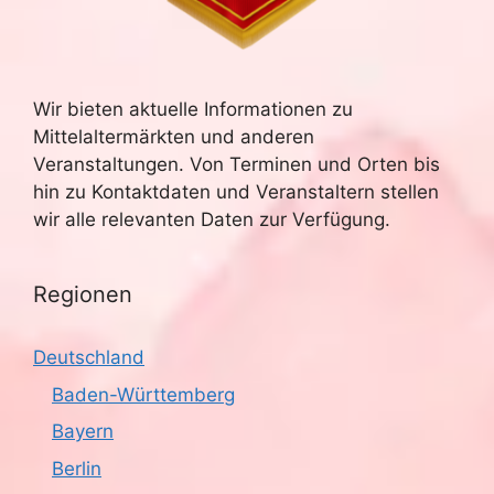
h
S
t
u
e
Wir bieten aktuelle Informationen zu
n
c
Mittelaltermärkten und anderen
-
Veranstaltungen. Von Terminen und Orten bis
h
hin zu Kontaktdaten und Veranstaltern stellen
N
e
wir alle relevanten Daten zur Verfügung.
a
u
v
Regionen
n
i
g
d
Deutschland
a
Baden-Württemberg
A
t
Bayern
n
i
Berlin