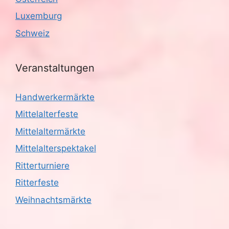
i
Luxemburg
g
Schweiz
a
Veranstaltungen
t
i
Handwerkermärkte
Mittelalterfeste
o
Mittelaltermärkte
n
Mittelalterspektakel
Ritterturniere
Ritterfeste
Weihnachtsmärkte