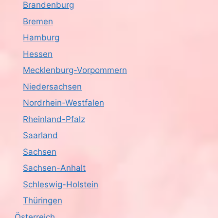
s
o
Brandenburg
n
i
Bremen
Hamburg
c
Hessen
h
Mecklenburg-Vorpommern
t
Niedersachsen
e
Nordrhein-Westfalen
Rheinland-Pfalz
n
Saarland
,
Sachsen
N
Sachsen-Anhalt
a
Schleswig-Holstein
Thüringen
v
Österreich