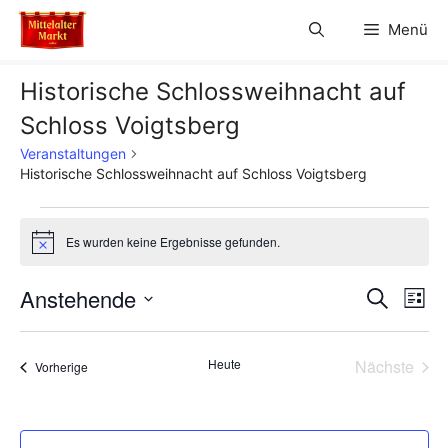
Zum
Menü
Inhalt
springen
Historische Schlossweihnacht auf
Schloss Voigtsberg
Veranstaltungen
Historische Schlossweihnacht auf Schloss Voigtsberg
Veranstaltungen
Es wurden keine Ergebnisse gefunden.
H
i
n
V
Anstehende
V
S
w
L
e
u
D
e
i
i
e
c
s
s
a
h
r
Heute
Nächste
Veranstaltungen
t
Vorherige
t
r
e
Veransta
e
a
u
a
m
n