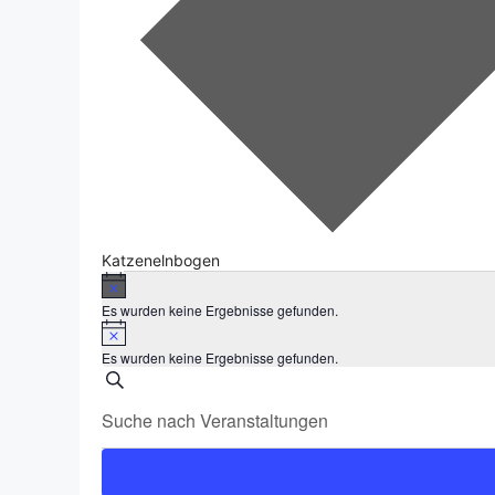
Katzenelnbogen
H
Veranstaltungen
i
Es wurden keine Ergebnisse gefunden.
n
H
w
i
e
Es wurden keine Ergebnisse gefunden.
n
i
V
w
S
s
e
u
B
i
e
c
i
s
h
t
r
e
t