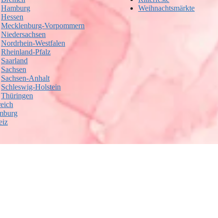
Hamburg
Weihnachtsmärkte
Hessen
Mecklenburg-Vorpommern
Niedersachsen
Nordrhein-Westfalen
Rheinland-Pfalz
Saarland
Sachsen
Sachsen-Anhalt
Schleswig-Holstein
Thüringen
reich
mburg
eiz