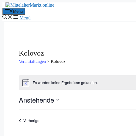
Zum
Inhalt
Menü
springen
Menü
Kolovoz
Veranstaltungen
Kolovoz
Veranstaltungen
Es wurden keine Ergebnisse gefunden.
Hinweis
Anstehende
Datum
wählen.
Veranstaltungen
Vorherige