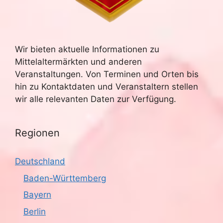
u
e
n
c
-
Wir bieten aktuelle Informationen zu
h
Mittelaltermärkten und anderen
N
e
Veranstaltungen. Von Terminen und Orten bis
a
hin zu Kontaktdaten und Veranstaltern stellen
u
v
wir alle relevanten Daten zur Verfügung.
n
i
g
Regionen
d
a
A
Deutschland
t
n
Baden-Württemberg
i
Bayern
s
o
Berlin
n
i