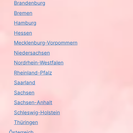
Brandenburg
c
Bremen
h
Hamburg
Hessen
t
Mecklenburg-Vorpommern
e
Niedersachsen
n
Nordrhein-Westfalen
,
Rheinland-Pfalz
Saarland
N
Sachsen
a
Sachsen-Anhalt
v
Schleswig-Holstein
i
Thüringen
Österreich