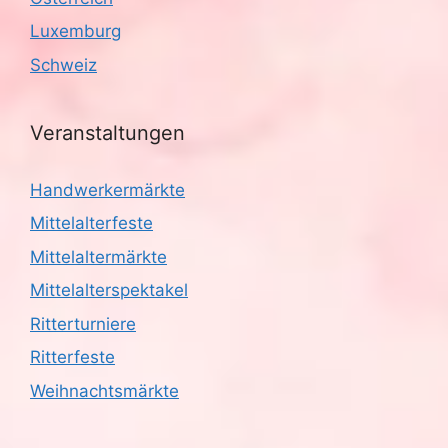
g
Luxemburg
a
Schweiz
t
i
Veranstaltungen
o
Handwerkermärkte
n
Mittelalterfeste
Mittelaltermärkte
Mittelalterspektakel
Ritterturniere
Ritterfeste
Weihnachtsmärkte