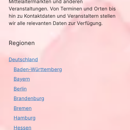
h
Mittelaltermärkten und anderen
Veranstaltungen. Von Terminen und Orten bis
t
hin zu Kontaktdaten und Veranstaltern stellen
wir alle relevanten Daten zur Verfügung.
e
n
Regionen
,
Deutschland
N
Baden-Württemberg
a
Bayern
v
Berlin
i
Brandenburg
Bremen
g
Hamburg
a
Hessen