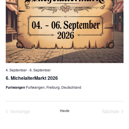
n
a
t
.
l
u
n
t
g
u
A
n
n
g
s
4. September
-
6. September
i
e
6. MichelalterMarkt 2026
c
Furtwangen
Furtwangen, Freiburg, Deutschland
n
h
S
t
Vorherige
Heute
Nächste
u
e
Veranstaltungen
Veransta
n
c