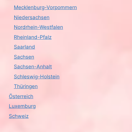
t
Mecklenburg-Vorpommern
i
Niedersachsen
Nordrhein-Westfalen
o
Rheinland-Pfalz
n
Saarland
Sachsen
Sachsen-Anhalt
Schleswig-Holstein
Thüringen
Österreich
Luxemburg
Schweiz