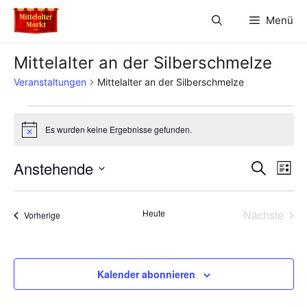
Zum
Menü
Inhalt
springen
Mittelalter an der Silberschmelze
Veranstaltungen
Mittelalter an der Silberschmelze
Veranstaltungen
Es wurden keine Ergebnisse gefunden.
H
i
n
V
Anstehende
V
S
w
L
e
u
D
e
i
i
e
c
s
s
a
h
r
Heute
Nächste
Veranstaltungen
t
Vorherige
t
r
e
Veransta
e
a
u
a
m
n
w
Kalender abonnieren
n
s
ä