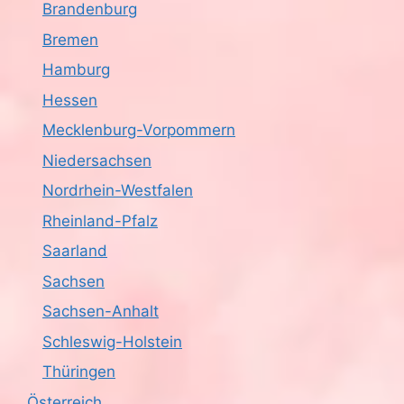
Brandenburg
c
Bremen
h
Hamburg
Hessen
t
Mecklenburg-Vorpommern
e
Niedersachsen
n
Nordrhein-Westfalen
,
Rheinland-Pfalz
Saarland
N
Sachsen
a
Sachsen-Anhalt
v
Schleswig-Holstein
i
Thüringen
Österreich