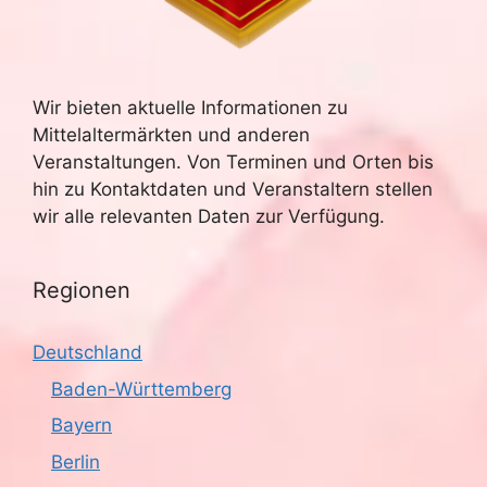
u
e
n
c
-
Wir bieten aktuelle Informationen zu
h
Mittelaltermärkten und anderen
N
e
Veranstaltungen. Von Terminen und Orten bis
a
hin zu Kontaktdaten und Veranstaltern stellen
u
v
wir alle relevanten Daten zur Verfügung.
n
i
g
Regionen
d
a
A
Deutschland
t
n
Baden-Württemberg
i
Bayern
s
o
Berlin
n
i