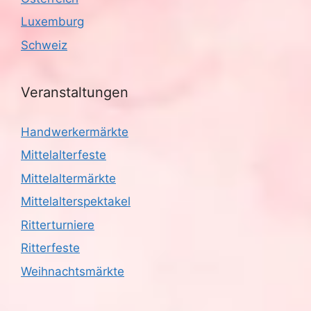
g
Luxemburg
a
Schweiz
t
i
Veranstaltungen
o
Handwerkermärkte
n
Mittelalterfeste
Mittelaltermärkte
Mittelalterspektakel
Ritterturniere
Ritterfeste
Weihnachtsmärkte