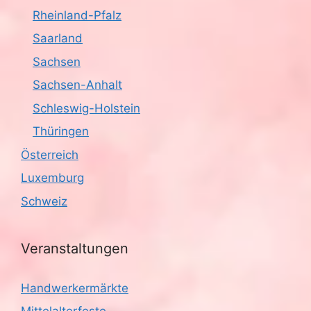
n
Rheinland-Pfalz
i
Saarland
c
Sachsen
h
Sachsen-Anhalt
t
Schleswig-Holstein
Thüringen
e
Österreich
n
Luxemburg
,
Schweiz
N
Veranstaltungen
a
v
Handwerkermärkte