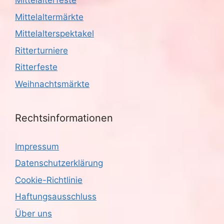
i
Mittelalterfeste
Mittelaltermärkte
g
Mittelalterspektakel
a
Ritterturniere
t
Ritterfeste
i
Weihnachtsmärkte
o
Rechtsinformationen
n
Impressum
Datenschutzerklärung
Cookie-Richtlinie
Haftungsausschluss
Über uns