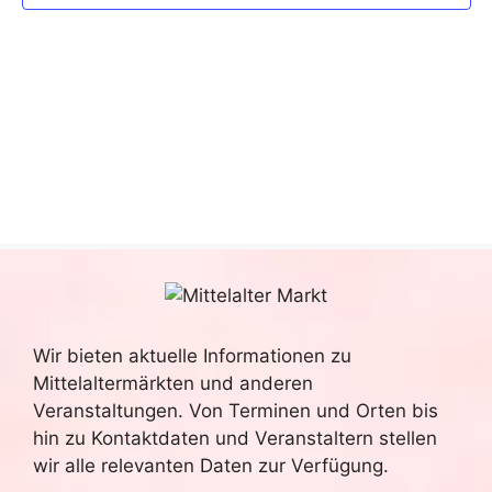
n
s
ä
t
h
s
l
a
t
e
l
n
a
t
.
l
u
n
t
g
u
A
n
n
Wir bieten aktuelle Informationen zu
g
s
Mittelaltermärkten und anderen
i
e
Veranstaltungen. Von Terminen und Orten bis
hin zu Kontaktdaten und Veranstaltern stellen
c
n
wir alle relevanten Daten zur Verfügung.
h