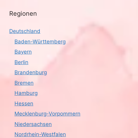
S
t
Regionen
u
e
n
c
Deutschland
-
h
Baden-Württemberg
N
Bayern
e
a
Berlin
u
v
Brandenburg
n
i
Bremen
g
Hamburg
d
a
Hessen
A
t
Mecklenburg-Vorpommern
n
i
Niedersachsen
s
o
Nordrhein-Westfalen