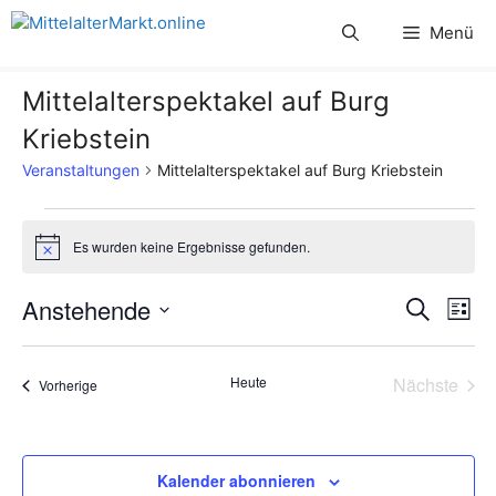
Zum
Menü
Inhalt
springen
Mittelalterspektakel auf Burg
Kriebstein
Veranstaltungen
Mittelalterspektakel auf Burg Kriebstein
Veranstaltungen
Es wurden keine Ergebnisse gefunden.
H
i
n
V
Anstehende
V
S
w
L
e
u
D
e
i
i
e
c
s
s
a
h
r
Heute
Nächste
Veranstaltungen
t
Vorherige
t
r
e
Veransta
e
a
u
a
m
n
w
Kalender abonnieren