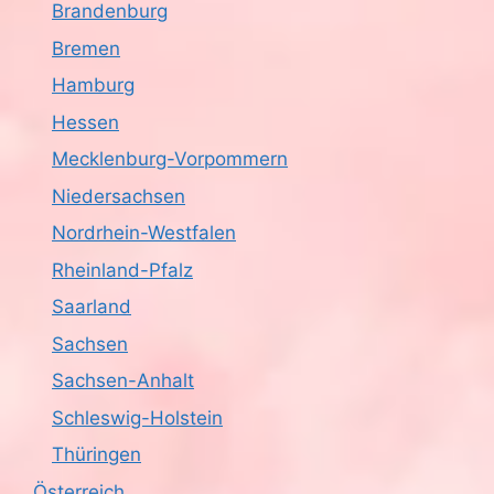
Brandenburg
n
i
Bremen
c
Hamburg
h
Hessen
Mecklenburg-Vorpommern
t
Niedersachsen
e
Nordrhein-Westfalen
n
Rheinland-Pfalz
,
Saarland
Sachsen
N
Sachsen-Anhalt
a
Schleswig-Holstein
v
Thüringen
Österreich