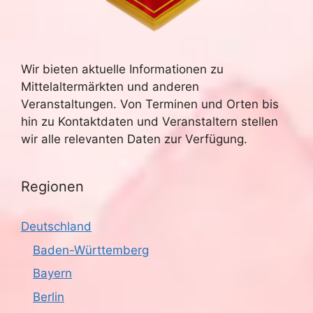
S
t
u
e
n
c
Wir bieten aktuelle Informationen zu
Mittelaltermärkten und anderen
-
h
Veranstaltungen. Von Terminen und Orten bis
N
hin zu Kontaktdaten und Veranstaltern stellen
e
a
wir alle relevanten Daten zur Verfügung.
u
v
n
i
Regionen
g
d
Deutschland
a
A
Baden-Württemberg
t
n
Bayern
i
Berlin
s
o