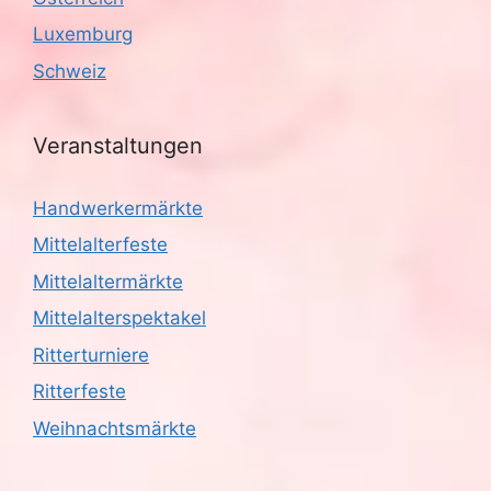
i
Luxemburg
g
Schweiz
a
t
Veranstaltungen
i
Handwerkermärkte
o
Mittelalterfeste
n
Mittelaltermärkte
Mittelalterspektakel
Ritterturniere
Ritterfeste
Weihnachtsmärkte