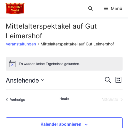
Zum
Menü
Inhalt
springen
Mittelalterspektakel auf Gut
Leimershof
Veranstaltungen
Mittelalterspektakel auf Gut Leimershof
Veranstaltungen
Es wurden keine Ergebnisse gefunden.
H
i
n
V
Anstehende
V
S
w
L
e
u
D
e
i
i
e
c
s
s
a
h
r
Heute
Nächste
Veranstaltungen
t
Vorherige
t
r
e
Veransta
e
a
u
a
m
n
w
Kalender abonnieren