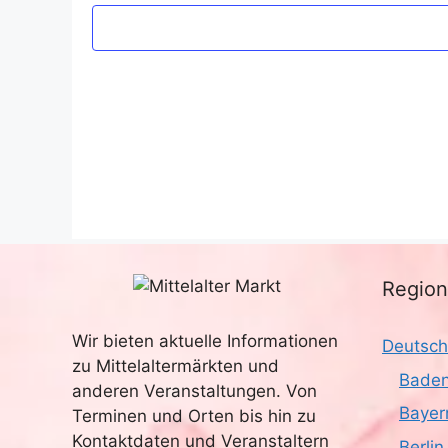
m
w
ä
h
l
e
n
.
Regio
Wir bieten aktuelle Informationen
Deutsch
zu Mittelaltermärkten und
Baden
anderen Veranstaltungen. Von
Bayer
Terminen und Orten bis hin zu
Kontaktdaten und Veranstaltern
Berlin