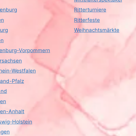
enburg
Ritterturniere
en
Ritterfeste
urg
Weihnachtsmärkte
en
enburg-Vorpommern
rsachsen
hein-Westfalen
land-Pfalz
and
sen
en-Anhalt
swig-Holstein
ngen