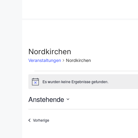
Zum
Inhalt
springen
Nordkirchen
Veranstaltungen
Nordkirchen
Veranstaltungen
Es wurden keine Ergebnisse gefunden.
H
i
n
Anstehende
w
e
D
i
s
a
Veranstaltungen
Vorherige
t
u