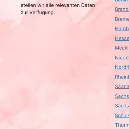
stellen wir alle relevanten Daten
Brand
zur Verfügung.
Brem
Hamb
Hess
Meckl
Niede
Nordr
Rhein
Saarl
Sach
Sachs
Schle
Thüri