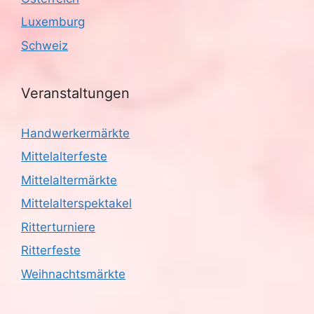
g
Luxemburg
a
Schweiz
t
i
Veranstaltungen
o
Handwerkermärkte
n
Mittelalterfeste
Mittelaltermärkte
Mittelalterspektakel
Ritterturniere
Ritterfeste
Weihnachtsmärkte