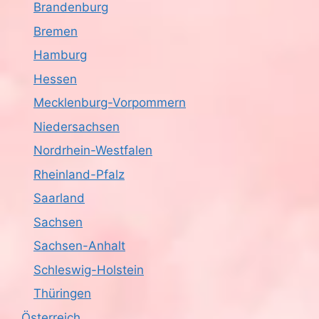
Brandenburg
c
Bremen
h
Hamburg
Hessen
t
Mecklenburg-Vorpommern
e
Niedersachsen
n
Nordrhein-Westfalen
,
Rheinland-Pfalz
Saarland
N
Sachsen
a
Sachsen-Anhalt
v
Schleswig-Holstein
i
Thüringen
Österreich