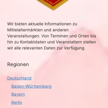
u
e
n
c
-
Wir bieten aktuelle Informationen zu
h
Mittelaltermärkten und anderen
N
e
Veranstaltungen. Von Terminen und Orten bis
a
hin zu Kontaktdaten und Veranstaltern stellen
u
v
wir alle relevanten Daten zur Verfügung.
n
i
g
Regionen
d
a
A
Deutschland
t
n
Baden-Württemberg
i
Bayern
s
o
Berlin
n
i