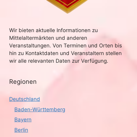
u
e
n
c
-
Wir bieten aktuelle Informationen zu
h
Mittelaltermärkten und anderen
N
e
Veranstaltungen. Von Terminen und Orten bis
a
hin zu Kontaktdaten und Veranstaltern stellen
u
v
wir alle relevanten Daten zur Verfügung.
n
i
g
Regionen
d
a
A
Deutschland
t
n
Baden-Württemberg
i
Bayern
s
o
Berlin
n
i