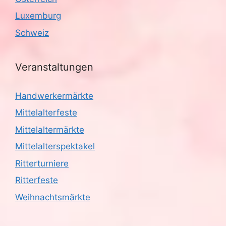
g
Luxemburg
a
Schweiz
t
i
Veranstaltungen
o
Handwerkermärkte
n
Mittelalterfeste
Mittelaltermärkte
Mittelalterspektakel
Ritterturniere
Ritterfeste
Weihnachtsmärkte