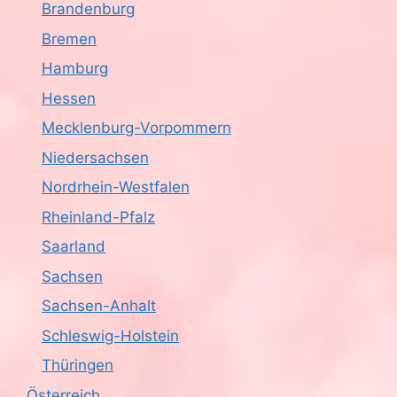
Brandenburg
c
Bremen
h
Hamburg
Hessen
t
Mecklenburg-Vorpommern
e
Niedersachsen
n
Nordrhein-Westfalen
,
Rheinland-Pfalz
Saarland
N
Sachsen
a
Sachsen-Anhalt
v
Schleswig-Holstein
i
Thüringen
Österreich