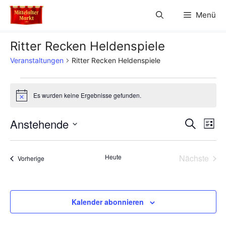
Zum
Menü
Inhalt
springen
Ritter Recken Heldenspiele
Veranstaltungen
Ritter Recken Heldenspiele
Veranstaltungen
Es wurden keine Ergebnisse gefunden.
H
i
n
V
Anstehende
V
S
w
L
e
u
D
e
i
i
e
c
s
s
a
h
r
Heute
Nächste
Veranstaltungen
t
Vorherige
t
r
e
Veransta
e
a
u
a
m
n
w
Kalender abonnieren
n
s
ä