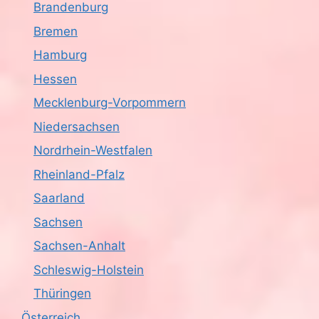
s
o
Brandenburg
n
i
Bremen
Hamburg
c
Hessen
h
Mecklenburg-Vorpommern
t
Niedersachsen
e
Nordrhein-Westfalen
Rheinland-Pfalz
n
Saarland
,
Sachsen
N
Sachsen-Anhalt
a
Schleswig-Holstein
Thüringen
v
Österreich