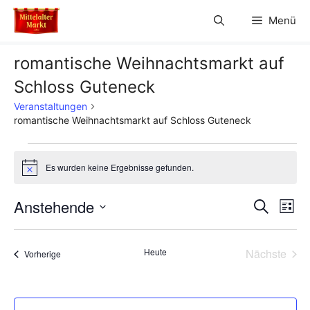
Zum
Menü
Inhalt
springen
romantische Weihnachtsmarkt auf
Schloss Guteneck
Veranstaltungen
romantische Weihnachtsmarkt auf Schloss Guteneck
Veranstaltungen
Es wurden keine Ergebnisse gefunden.
H
i
n
V
Anstehende
V
S
w
L
e
u
D
e
i
i
e
c
s
s
a
h
r
Heute
Nächste
Veranstaltungen
t
Vorherige
t
r
e
Veransta
e
a
u
a
m
n