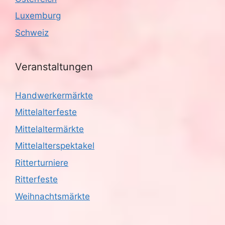
i
Luxemburg
g
Schweiz
a
Veranstaltungen
t
i
Handwerkermärkte
Mittelalterfeste
o
Mittelaltermärkte
n
Mittelalterspektakel
Ritterturniere
Ritterfeste
Weihnachtsmärkte