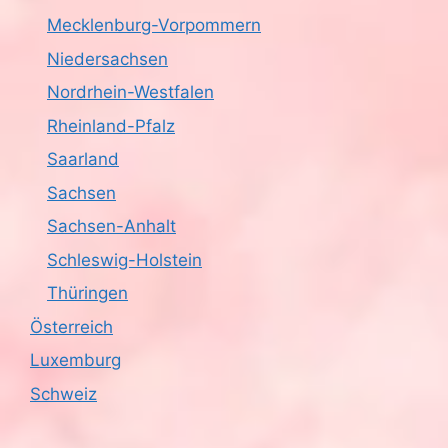
t
Mecklenburg-Vorpommern
i
Niedersachsen
Nordrhein-Westfalen
o
Rheinland-Pfalz
n
Saarland
Sachsen
Sachsen-Anhalt
Schleswig-Holstein
Thüringen
Österreich
Luxemburg
Schweiz