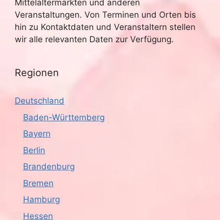
h
Mittelaltermärkten und anderen
Veranstaltungen. Von Terminen und Orten bis
t
hin zu Kontaktdaten und Veranstaltern stellen
wir alle relevanten Daten zur Verfügung.
e
n
Regionen
,
Deutschland
N
Baden-Württemberg
a
Bayern
v
Berlin
i
Brandenburg
Bremen
g
Hamburg
a
Hessen