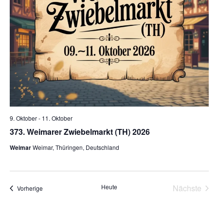
n
a
t
.
l
u
n
t
g
u
A
n
n
g
s
9. Oktober
-
11. Oktober
i
e
373. Weimarer Zwiebelmarkt (TH) 2026
c
Weimar
Weimar, Thüringen, Deutschland
n
h
S
t
Heute
Nächste
Veranstaltungen
Vorherige
u
e
Veransta
n
c