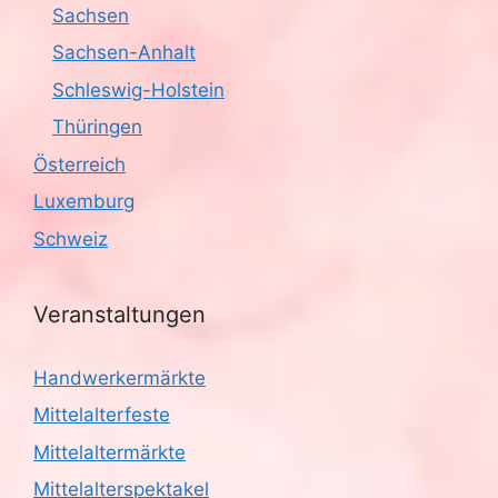
v
Sachsen
i
Sachsen-Anhalt
g
Schleswig-Holstein
Thüringen
a
Österreich
t
Luxemburg
i
Schweiz
o
Veranstaltungen
n
Handwerkermärkte
Mittelalterfeste
Mittelaltermärkte
Mittelalterspektakel