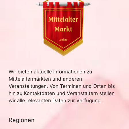
n
h
S
t
u
e
n
c
-
h
N
e
a
Wir bieten aktuelle Informationen zu
u
v
Mittelaltermärkten und anderen
n
i
Veranstaltungen. Von Terminen und Orten bis
hin zu Kontaktdaten und Veranstaltern stellen
g
d
wir alle relevanten Daten zur Verfügung.
a
A
t
Regionen
n
i