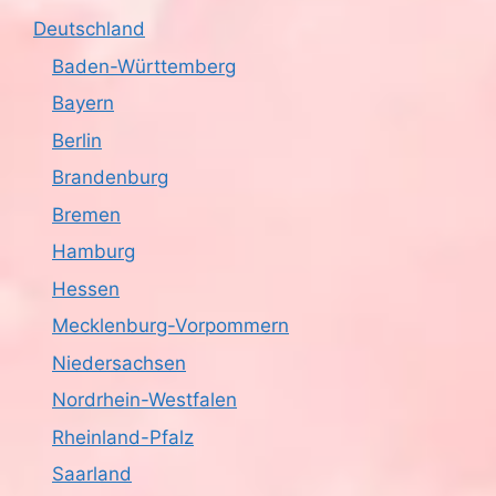
s
o
Deutschland
n
i
Baden-Württemberg
Bayern
c
Berlin
h
Brandenburg
t
Bremen
Hamburg
e
Hessen
n
Mecklenburg-Vorpommern
,
Niedersachsen
N
Nordrhein-Westfalen
Rheinland-Pfalz
a
Saarland