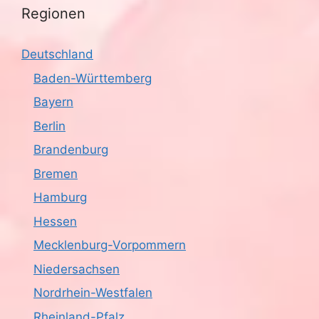
t
Regionen
n
i
s
o
Deutschland
n
i
Baden-Württemberg
Bayern
c
Berlin
h
Brandenburg
t
Bremen
Hamburg
e
Hessen
n
Mecklenburg-Vorpommern
,
Niedersachsen
N
Nordrhein-Westfalen
Rheinland-Pfalz