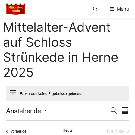
Zum
Menü
Inhalt
springen
Mittelalter-Advent
auf Schloss
Strünkede in Herne
2025
Veranstaltungen
Es wurden keine Ergebnisse gefunden.
H
i
n
V
Anstehende
V
S
w
Z
e
u
D
e
u
i
e
c
s
s
a
h
r
Heute
Nächste
Veranstaltungen
a
Vorherige
t
e