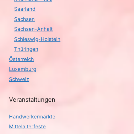
a
Saarland
v
Sachsen
i
Sachsen-Anhalt
g
Schleswig-Holstein
Thüringen
a
Österreich
t
Luxemburg
i
Schweiz
o
Veranstaltungen
n
Handwerkermärkte
Mittelalterfeste