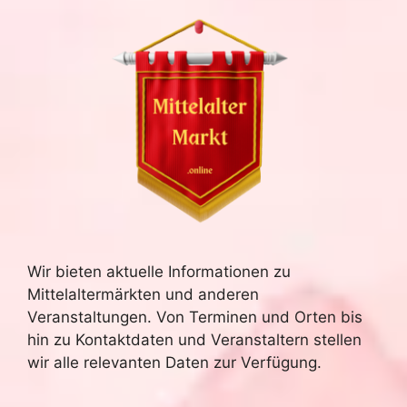
i
e
c
n
h
S
t
u
e
n
c
-
h
N
e
a
Wir bieten aktuelle Informationen zu
u
v
Mittelaltermärkten und anderen
n
i
Veranstaltungen. Von Terminen und Orten bis
hin zu Kontaktdaten und Veranstaltern stellen
g
d
wir alle relevanten Daten zur Verfügung.
a
A