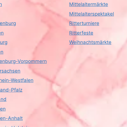
n
Mittelaltermärkte
Mittelalterspektakel
enburg
Ritterturniere
en
Ritterfeste
urg
Weihnachtsmärkte
en
enburg-Vorpommern
rsachsen
hein-Westfalen
land-Pfalz
and
sen
en-Anhalt