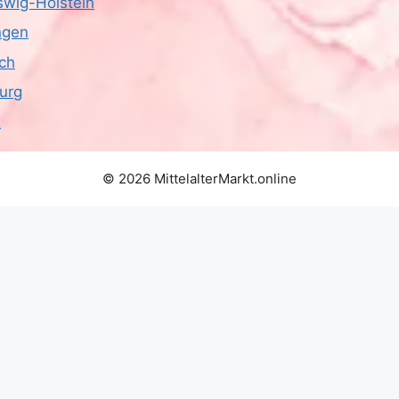
swig-Holstein
ngen
ich
urg
z
© 2026 MittelalterMarkt.online