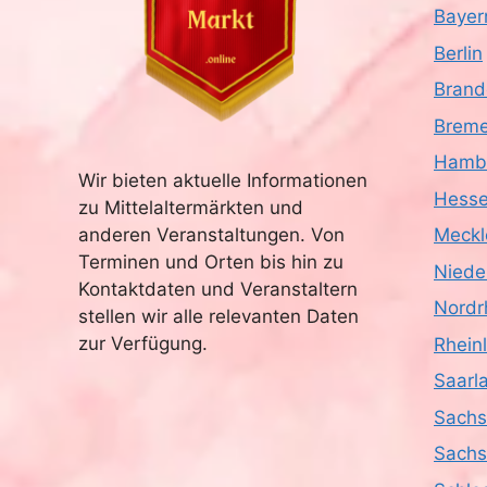
Bayer
Berlin
Brand
Brem
Hamb
Wir bieten aktuelle Informationen
Hess
zu Mittelaltermärkten und
anderen Veranstaltungen. Von
Meckl
Terminen und Orten bis hin zu
Niede
Kontaktdaten und Veranstaltern
Nordr
stellen wir alle relevanten Daten
zur Verfügung.
Rhein
Saarl
Sach
Sachs