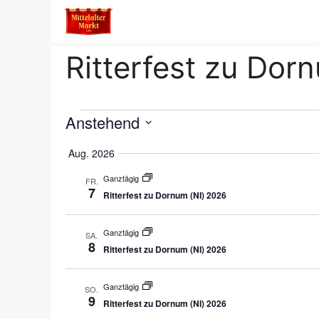
Zum
Inhalt
springen
Ritterfest zu Dor
Veranstaltungen
Anstehend
D
Aug. 2026
a
t
Ganztägig
FR.
7
u
Ritterfest zu Dornum (NI) 2026
m
a
Ganztägig
SA.
8
u
Ritterfest zu Dornum (NI) 2026
s
w
Ganztägig
SO.
9
ä
Ritterfest zu Dornum (NI) 2026