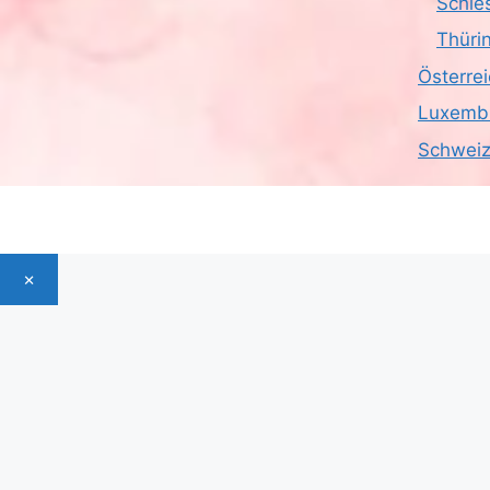
Schle
Thüri
Österre
Luxemb
Schwei
×