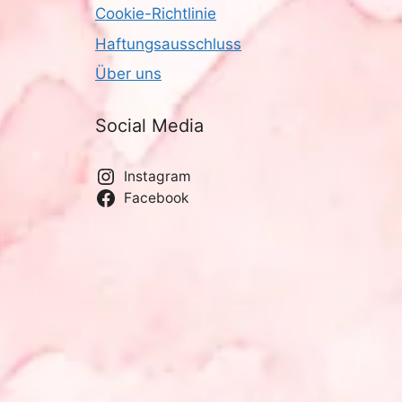
Cookie-Richtlinie
-
h
Haftungsausschluss
N
e
Über uns
a
u
v
Social Media
n
i
g
d
Instagram
Facebook
a
A
t
n
i
s
o
n
i
c