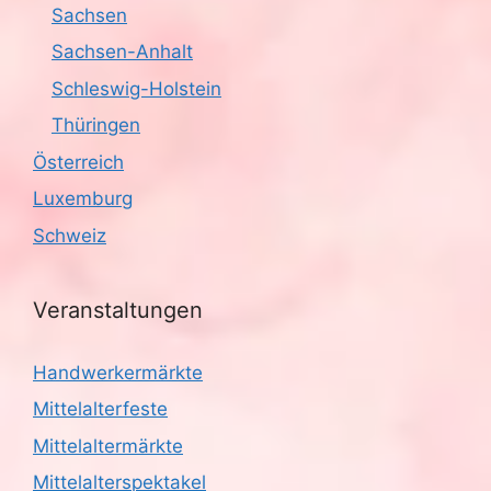
v
Sachsen
i
Sachsen-Anhalt
g
Schleswig-Holstein
Thüringen
a
Österreich
t
Luxemburg
i
Schweiz
o
Veranstaltungen
n
Handwerkermärkte
Mittelalterfeste
Mittelaltermärkte
Mittelalterspektakel