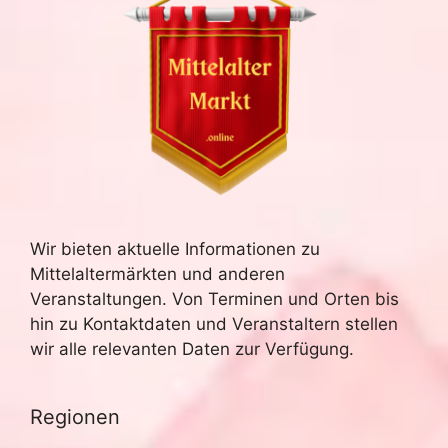
n
h
S
t
u
e
n
c
-
h
N
e
a
Wir bieten aktuelle Informationen zu
u
v
Mittelaltermärkten und anderen
n
i
Veranstaltungen. Von Terminen und Orten bis
hin zu Kontaktdaten und Veranstaltern stellen
g
d
wir alle relevanten Daten zur Verfügung.
a
A
t
Regionen
n
i