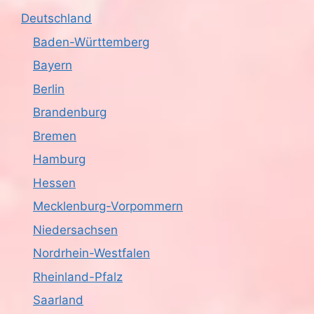
s
o
Deutschland
n
i
Baden-Württemberg
Bayern
c
Berlin
h
Brandenburg
t
Bremen
Hamburg
e
Hessen
n
Mecklenburg-Vorpommern
,
Niedersachsen
N
Nordrhein-Westfalen
Rheinland-Pfalz
a
Saarland